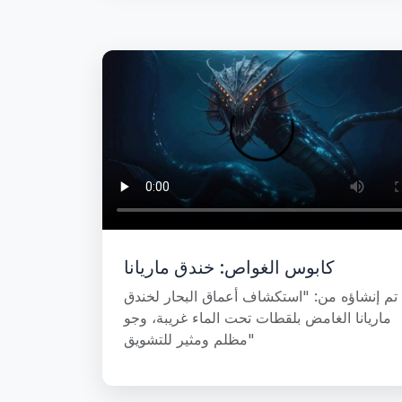
كابوس الغواص: خندق ماريانا
تم إنشاؤه من: "استكشاف أعماق البحار لخندق
ماريانا الغامض بلقطات تحت الماء غريبة، وجو
مظلم ومثير للتشويق"