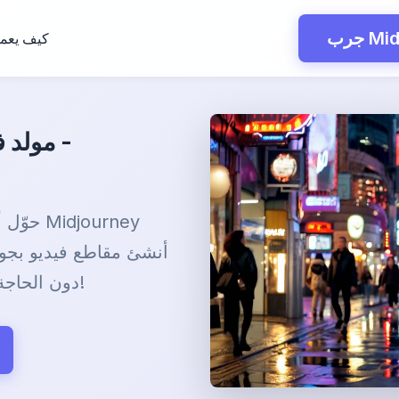
كيف يعم
مولد ف
حوّل أف
دون الحاجة إلى مهارات تقنية. أطلق العنان لإبداعك!